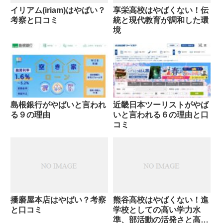
イリアム(iriam)はやばい？
享栄高校はやばくない！伝
考察と口コミ
統と現代教育が調和した環
境
島根銀行がやばいと言われ
近畿日本ツーリストがやば
る９の理由
いと言われる６の理由と口
コミ
播磨屋本店はやばい？考察
熊谷高校はやばくない！進
と口コミ
学校としての高い学力水
準、部活動の活発さと高い