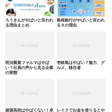
ろうきんがやばいと言われ
島根銀行がやばいと言われ
る理由まとめ
る９の理由
明治製菓ファルマはやば
壱岐島はやばい？魅力、グ
い？社員の声から見る企業
ルメ、移住者
の実態
淑徳高校はやばくない！卓
レイクでお金を借りるとや