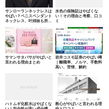
サンローランネックレスは
水色の保険証はやばくな
やばい？ペニスペンダント
い！その理由と考察、口コ
ネックレス、叶姉妹も所
ミ
持？
サマンサタバサがやばいと
岩井コスモ証券のやばい噂
言われる理由まとめ
｜離職率、ノルマ、手数料
高い、苦情、解約
ハトムギ化粧水はやばくな
救心がやばいと言われる理
い！安全性が高い成分構
由と口コミ