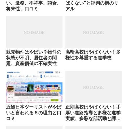
い、激務、不祥事、談合、
ばくない”と評判の街のリ
将来性、口コミ
アル
競売物件はやばい？物件の
高輪高校はやばくない！多
状態が不明、居住者の問
様性を尊重する進学校
題、資産価値の不確実性
近畿日本ツーリストがやば
正則高校はやばくない！手
いと言われる６の理由と口
厚い進路指導と多様な進学
コミ
実績、多彩な部活動と課外
活動