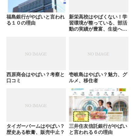
福島銀行がやばいと言われ
新栄高校はやばくない！学
る１０の理由
習環境が整っている、部活
動の実績が豊富、生徒への
サポートが手厚い
西原商会はやばい？考察と
壱岐島はやばい？魅力、グ
口コミ
ルメ、移住者
タイガーバームはやばい？
三井住友信託銀行がやばい
歴史ある軟膏、販売中止？
と言われる６の理由