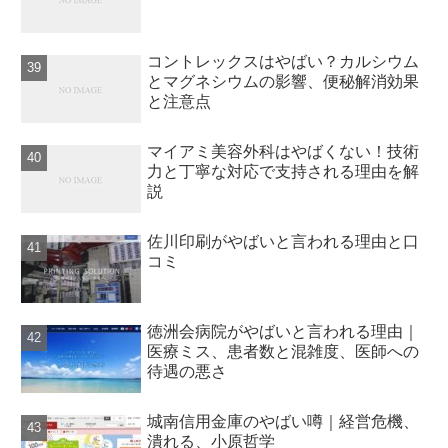
コントレックスはやばい？カルシウム
とマグネシウムの影響、便秘解消効果
と注意点
マイアミ美容外科はやばくない！技術
力と丁寧な対応で支持される理由を解
説
佐川印刷がやばいと言われる理由と口
コミ
徳洲会病院がやばいと言われる理由｜
医療ミス、患者数と混雑度、医師への
待遇の悪さ
城南信用金庫のやばい噂｜経営危機、
潰れる、小原哲学