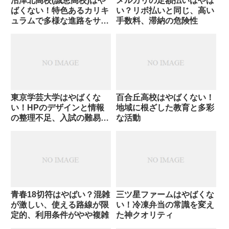
沼津北高校(誠恵高校)はや
メルカリの定額払いはやば
ばくない！特色あるカリキ
い？リボ払いと同じ、高い
ュラムで多様な進路をサポ
手数料、滞納の危険性
ート
東京学芸大学はやばくな
百合丘高校はやばくない！
い！HPのデザインと情報
地域に根ざした教育と多彩
の整理不足、入試の難易度
な活動
と誇張される情報
青春18切符はやばい？混雑
三ツ星ファームはやばくな
が激しい、使える路線が限
い！冷凍弁当の常識を変え
定的、利用条件がやや複雑
た神クオリティ