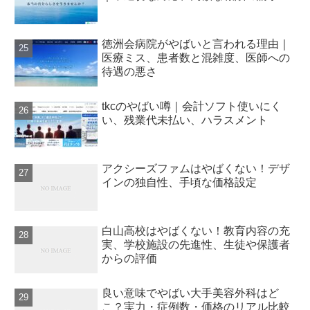
徳洲会病院がやばいと言われる理由｜
医療ミス、患者数と混雑度、医師への
待遇の悪さ
tkcのやばい噂｜会計ソフト使いにく
い、残業代未払い、ハラスメント
アクシーズファムはやばくない！デザ
インの独自性、手頃な価格設定
白山高校はやばくない！教育内容の充
実、学校施設の先進性、生徒や保護者
からの評価
良い意味でやばい大手美容外科はど
こ？実力・症例数・価格のリアル比較