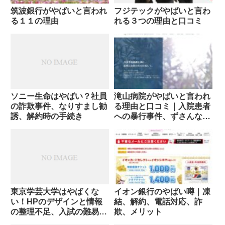
筑波銀行がやばいと言われ
フジテックがやばいと言わ
る１１の理由
れる３つの理由と口コミ
ソニー生命はやばい？社員
滝山病院がやばいと言われ
の詐欺事件、なりすまし勧
る理由と口コミ｜入院患者
誘、解約時の手続き
への暴行事件、ずさんな組
織体制
東京学芸大学はやばくな
イオン銀行のやばい噂｜凍
い！HPのデザインと情報
結、解約、電話対応、詐
の整理不足、入試の難易度
欺、メリット
と誇張される情報