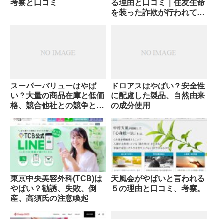
考察と口コミ
る理由と口コミ｜住友生命
を装った詐欺が行われてい
る？
スーパーバリューはやば
ドロアスはやばい？安全性
い？大量の商品在庫と低価
に配慮した製品、自然由来
格、競合他社との競争と影
の成分使用
響
東京中央美容外科(TCB)は
天風会がやばいと言われる
やばい？勧誘、失敗、倒
５の理由と口コミ、考察。
産、高須氏の注意喚起