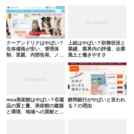
クーアンドリクはやばい？
上組はやばい？財務状況と
生体価格が安い、管理体
業績、業界内の評価、企業
制、里親、内部告発、ノル
風土と働きやすさ
マ
moa美術館はやばい？収蔵
静岡銀行がやばいと言われ
品の質と量、美術館の建築
る７の理由
と環境、地域への貢献と影
響