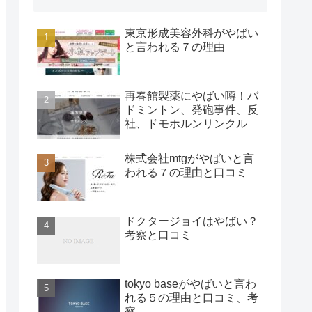
東京形成美容外科がやばい
と言われる７の理由
再春館製薬にやばい噂！バ
ドミントン、発砲事件、反
社、ドモホルンリンクル
株式会社mtgがやばいと言
われる７の理由と口コミ
ドクタージョイはやばい？
考察と口コミ
tokyo baseがやばいと言わ
れる５の理由と口コミ、考
察。