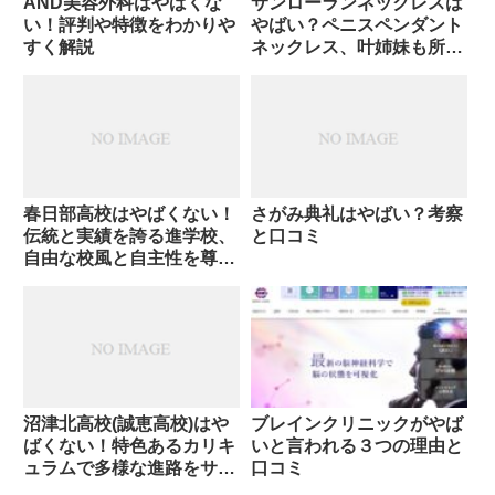
AND美容外科はやばくな
サンローランネックレスは
い！評判や特徴をわかりや
やばい？ペニスペンダント
すく解説
ネックレス、叶姉妹も所
持？
春日部高校はやばくない！
さがみ典礼はやばい？考察
伝統と実績を誇る進学校、
と口コミ
自由な校風と自主性を尊重
する教育
沼津北高校(誠恵高校)はや
ブレインクリニックがやば
ばくない！特色あるカリキ
いと言われる３つの理由と
ュラムで多様な進路をサポ
口コミ
ート