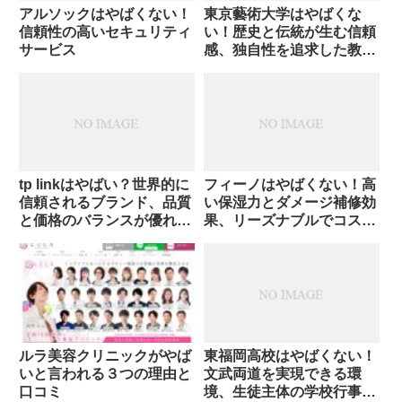
アルソックはやばくない！
東京藝術大学はやばくな
信頼性の高いセキュリティ
い！歴史と伝統が生む信頼
サービス
感、独自性を追求した教育
環境
tp linkはやばい？世界的に
フィーノはやばくない！高
信頼されるブランド、品質
い保湿力とダメージ補修効
と価格のバランスが優れて
果、リーズナブルでコスパ
いる
が良い
ルラ美容クリニックがやば
東福岡高校はやばくない！
いと言われる３つの理由と
文武両道を実現できる環
口コミ
境、生徒主体の学校行事で