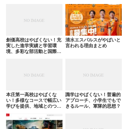
個性が輝く
創価高校はやばくない！充
清水エスパルスがやばいと
実した進学実績と学習環
言われる理由まとめ
境、多彩な部活動と国際交
流の機会
本庄第一高校はやばくな
識学はやばくない！普遍的
い！多様なコースで幅広い
アプローチ、小学生でもで
学びを提供、地域とのつな
きるルール、軍隊的思想？
がりと安心の校風