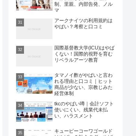
制、里親、内部告発、ノル
マ
アークナイツの利用規約は
やばい？考察と口コミ
国際基督教大学(ICU)はやば
くない！国際的視野を育む
リベラルアーツ教育
タマノイ酢がやばいと言わ
れる理由と口コミ｜ヒット
商品が少ない、宗教じみた
経営体制
tkcのやばい噂｜会計ソフト
使いにくい、残業代未払
い、ハラスメント
キューピーコーワゴールド