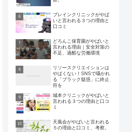
ブレインクリニックがやば
いと言われる３つの理由と
口コミ
どろんこ保育園がやばいと
言われる理由｜安全対策の
不足、過酷な労働環境
リソースクリエイションは
やばくない！SNSで囁かれ
る「ブラック疑惑」に終止
符を
城本クリニックがやばいと
言われる３つの理由と口コ
ミ
天風会がやばいと言われる
５の理由と口コミ、考察。