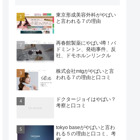
東京形成美容外科がやばい
と言われる７の理由
再春館製薬にやばい噂！バ
ドミントン、発砲事件、反
社、ドモホルンリンクル
株式会社mtgがやばいと言
われる７の理由と口コミ
ドクタージョイはやばい？
考察と口コミ
tokyo baseがやばいと言わ
れる５の理由と口コミ、考
察。